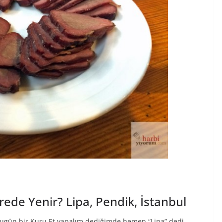
ede Yenir? Lipa, Pendik, İstanbul
 bugün bir Kuru Et yapalım dediğimde hemen “Lipa” dedi.