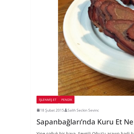
İŞLENMIŞ ET
PENDIK
18 Şubat 2015
Salih Seckin Sevinc
Sapanbağları’nda Kuru Et Ner
Yine soğuk bir hava. Sevgili Oğuz’u arayıp hadi