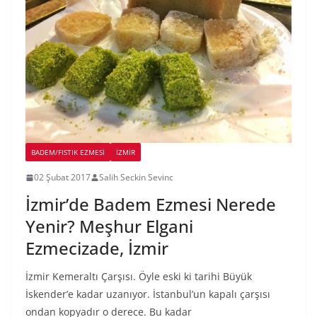
BADEM/FISTIK EZMESI
İZMIR
02 Şubat 2017
Salih Seckin Sevinc
İzmir’de Badem Ezmesi Nerede
Yenir? Meşhur Elgani
Ezmecizade, İzmir
İzmir Kemeraltı Çarşısı. Öyle eski ki tarihi Büyük
İskender’e kadar uzanıyor. İstanbul’un kapalı çarşısı
ondan kopyadır o derece. Bu kadar