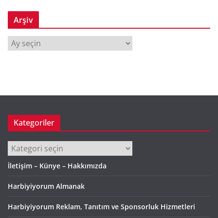
Arşiv
A
r
ş
i
v
Kategoriler
Kategoriler
İletişim – Künye – Hakkımızda
Harbiyiyorum Almanak
Harbiyiyorum Reklam, Tanıtım ve Sponsorluk Hizmetleri