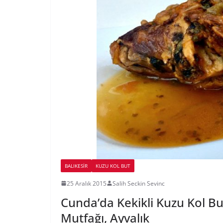
BALIKESIR
KUZU KOL BUT
25 Aralık 2015
Salih Seckin Sevinc
Cunda’da Kekikli Kuzu Kol But
Mutfağı, Ayvalık