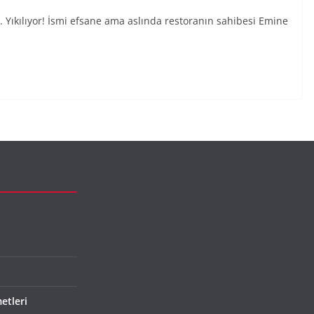
ol. Yıkılıyor! İsmi efsane ama aslında restoranın sahibesi Emine
etleri