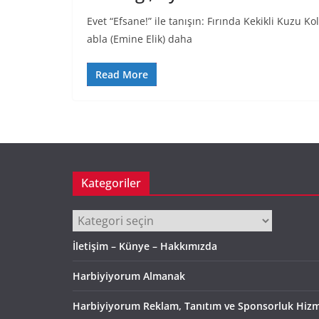
Evet “Efsane!” ile tanışın: Fırında Kekikli Kuzu K
abla (Emine Elik) daha
Read More
Kategoriler
Kategoriler
İletişim – Künye – Hakkımızda
Harbiyiyorum Almanak
Harbiyiyorum Reklam, Tanıtım ve Sponsorluk Hizm