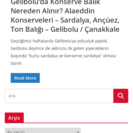
Gelibolu’da Konserve Balık
Nereden Alınır? Alaeddin
Konserveleri – Sardalya, Ançüez,
Ton Balığı – Gelibolu / Çanakkale
Geçtiğimiz haftalarda Gelibolu’ya yolculuk yaptık.
Gelibolu deyince de aklınıza ilk gelen yiyeceklerin
başında “tuzlu sardalya ve konserve sardalya” olması
lazım.
Read More
Arşiv
A