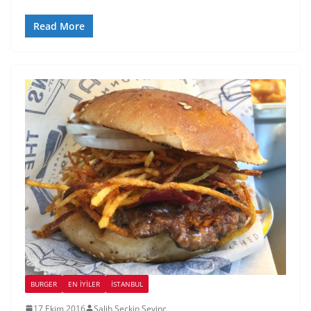
Read More
BURGER
EN İYILER
İSTANBUL
17 Ekim 2016
Salih Seckin Sevinc