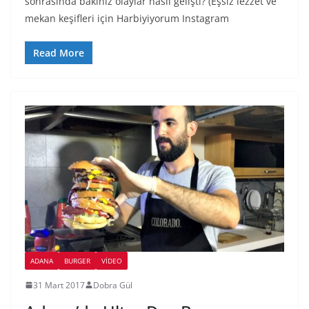
sonrasında bakınız olaylar nasıl gelişti? (Eşsiz lezzet ve
mekan keşifleri için Harbiyiyorum Instagram
Read More
ADANA
BURGER
VIDEO
31 Mart 2017
Dobra Gül