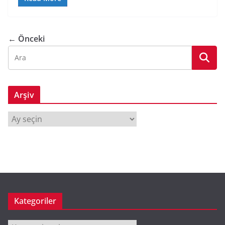
← Önceki
Arşiv
A
r
ş
i
v
Kategoriler