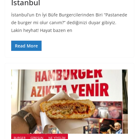
İstanbul
İstanbul’un En İyi Büfe Burgercilerinden Biri “Pastanede
de burger mi olur canım?” dediğinizi duyar gibiyiz.
Lakin heyhat! Hayat bazen en
Read More
BURGER
GIRESUN
NE YİYELİM