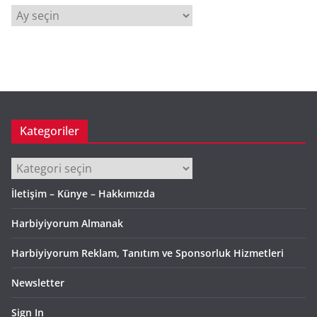
A
r
ş
i
v
Kategoriler
Kategoriler
İletişim – Künye – Hakkımızda
Harbiyiyorum Almanak
Harbiyiyorum Reklam, Tanıtım ve Sponsorluk Hizmetleri
Newsletter
Sign In