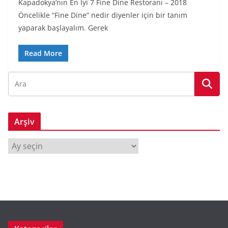
Kapadokya’nın En İyi 7 Fine Dine Restoranı – 2018
Öncelikle “Fine Dine” nedir diyenler için bir tanım
yaparak başlayalım. Gerek
Read More
Arşiv
A
r
ş
i
v