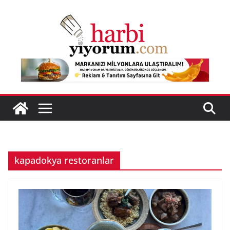
Skip
to
content
kapadokya restoranlar