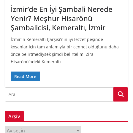
İzmir’de En İyi Şambali Nerede
Yenir? Meşhur Hisarönü
Şambalicisi, Kemeraltı, İzmir
İzmir’in Kemeraltı Çarşısı‘nın iyi lezzet peşinde
koşanlar için tam anlamıyla bir cennet olduğunu daha
önce belirtmediysek şimdi belirtelim. Zira
Hisarönü’ndeki Kemeraltı
Read More
Arşiv
A