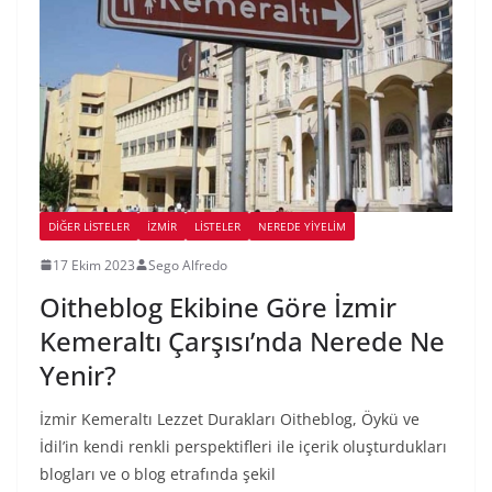
DIĞER LISTELER
İZMIR
LİSTELER
NEREDE YİYELİM
17 Ekim 2023
Sego Alfredo
Oitheblog Ekibine Göre İzmir
Kemeraltı Çarşısı’nda Nerede Ne
Yenir?
İzmir Kemeraltı Lezzet Durakları Oitheblog, Öykü ve
İdil’in kendi renkli perspektifleri ile içerik oluşturdukları
blogları ve o blog etrafında şekil