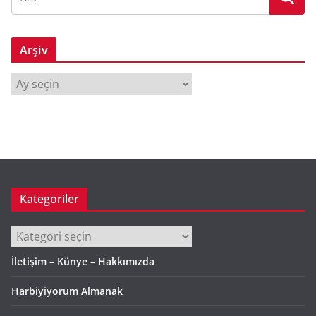
Arşiv
A
r
ş
i
v
Kategoriler
Kategoriler
İletişim – Künye – Hakkımızda
Harbiyiyorum Almanak