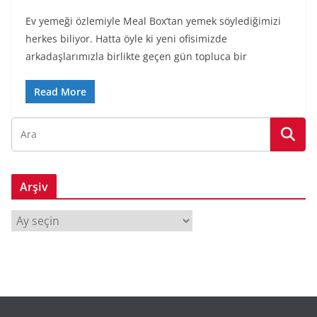
Ev yemeği özlemiyle Meal Box‘tan yemek söylediğimizi
herkes biliyor. Hatta öyle ki yeni ofisimizde
arkadaşlarımızla birlikte geçen gün topluca bir
Read More
Arşiv
A
r
ş
i
v