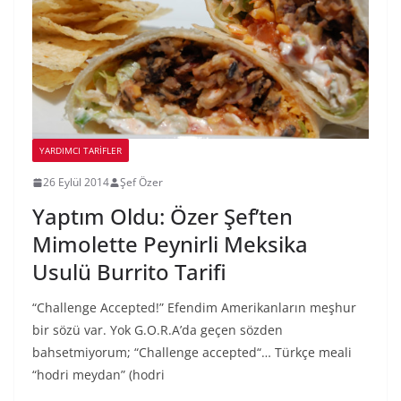
YARDIMCI TARIFLER
26 Eylül 2014
Şef Özer
Yaptım Oldu: Özer Şef’ten
Mimolette Peynirli Meksika
Usulü Burrito Tarifi
“Challenge Accepted!” Efendim Amerikanların meşhur
bir sözü var. Yok G.O.R.A’da geçen sözden
bahsetmiyorum; “Challenge accepted“… Türkçe meali
“hodri meydan” (hodri