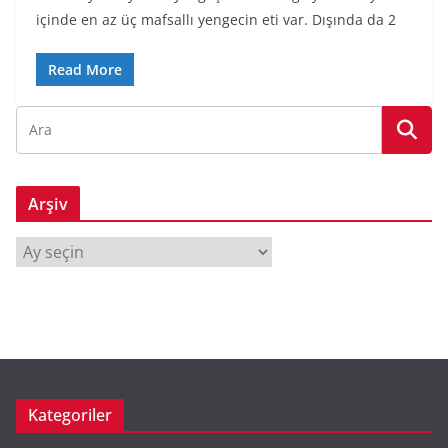
içinde en az üç mafsallı yengecin eti var. Dışında da 2
Read More
Arşiv
A
r
ş
i
v
Kategoriler