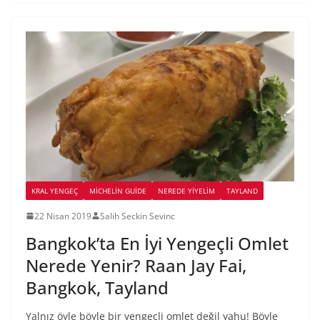
KRAL YENGEÇ
MICHELIN GUIDE
NEREDE YİYELİM
TAYLAND
22 Nisan 2019
Salih Seckin Sevinc
Bangkok’ta En İyi Yengeçli Omlet
Nerede Yenir? Raan Jay Fai,
Bangkok, Tayland
Yalnız öyle böyle bir yengeçli omlet değil yahu! Böyle