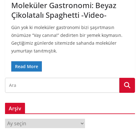
Moleküler Gastronomi: Beyaz
Çikolatalı Spaghetti -Video-
Gün yok ki moleküler gastronomi bizi şaşırtmasın
önümüze “Vay canına!” dedirten bir yemek koymasın.
Geçtiğimiz günlerde sitemizde sahanda moleküler
yumurtayı tanıtmıştık.
Read More
Arşiv
A
r
ş