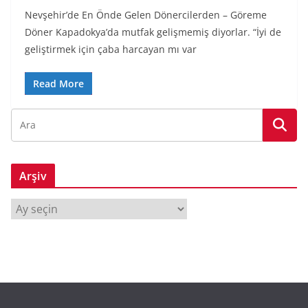
Nevşehir’de En Önde Gelen Dönercilerden – Göreme
Döner Kapadokya’da mutfak gelişmemiş diyorlar. “İyi de
geliştirmek için çaba harcayan mı var
Read More
Arşiv
A
r
ş
i
v