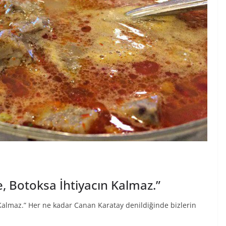
, Botoksa İhtiyacın Kalmaz.”
 Kalmaz.” Her ne kadar Canan Karatay denildiğinde bizlerin