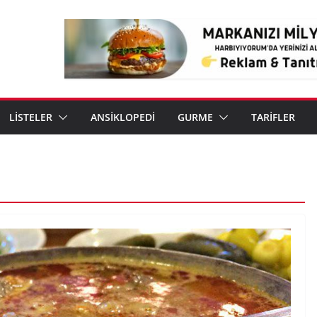
LİSTELER
ANSİKLOPEDİ
GURME
TARİFLER