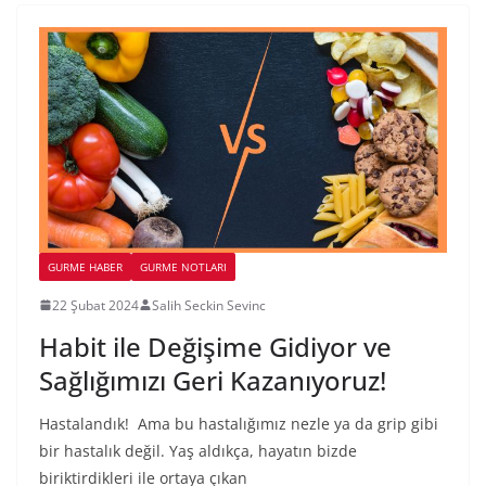
GURME HABER
GURME NOTLARI
22 Şubat 2024
Salih Seckin Sevinc
Habit ile Değişime Gidiyor ve
Sağlığımızı Geri Kazanıyoruz!
Hastalandık! Ama bu hastalığımız nezle ya da grip gibi
bir hastalık değil. Yaş aldıkça, hayatın bizde
biriktirdikleri ile ortaya çıkan