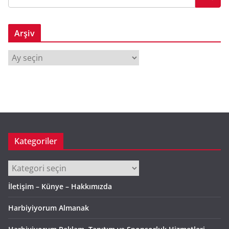
Arşiv
A
r
ş
i
v
Kategoriler
Kategoriler
İletişim – Künye – Hakkımızda
Harbiyiyorum Almanak