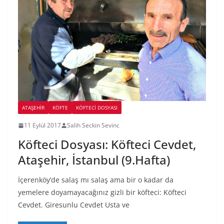
ATAŞEHIR
KÖFTE
KÖFTECI DOSYASI
11 Eylül 2017
Salih Seckin Sevinc
Köfteci Dosyası: Köfteci Cevdet,
Ataşehir, İstanbul (9.Hafta)
İçerenköy’de salaş mı salaş ama bir o kadar da
yemelere doyamayacağınız gizli bir köfteci: Köfteci
Cevdet. Giresunlu Cevdet Usta ve