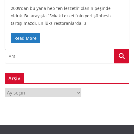
2009’dan bu yana hep ”en lezzetli” olanın peşinde
olduk. Bu arayışta ”Sokak Lezzeti”nin yeri şüphesiz
tartışılmazdı. En lüks restoranlarda, 3
Read More
Arşiv
A
r
ş
i
v