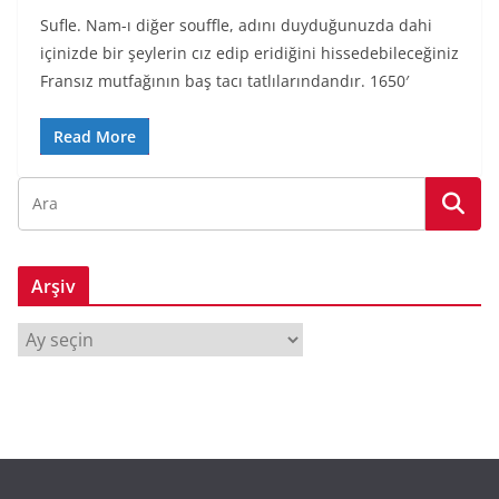
Sufle. Nam-ı diğer souffle, adını duyduğunuzda dahi
içinizde bir şeylerin cız edip eridiğini hissedebileceğiniz
Fransız mutfağının baş tacı tatlılarındandır. 1650′
Read More
Arşiv
A
r
ş
i
v