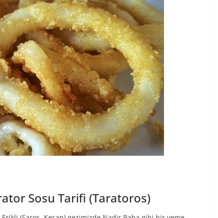
tor Sosu Tarifi (Taratoros)
 Erikli (Saros, Keşan) gezimizde Nadir Baba gibi bir yeme-