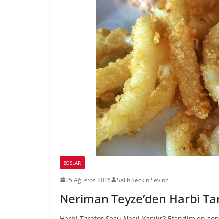
SOSLAR
05 Ağustos 2015
Salih Seckin Sevinc
Neriman Teyze’den Harbi Tara
Harbi Tarator Sosu Nasıl Yapılır? Efendim en son