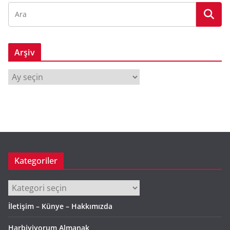
Arşiv
A
r
ş
i
v
Kategoriler
Kategoriler
İletişim – Künye – Hakkımızda
Harbiyiyorum Almanak