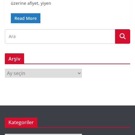
üzerine afiyet, yiyen
Read More
Arşiv
A
r
ş
i
v
Kategoriler