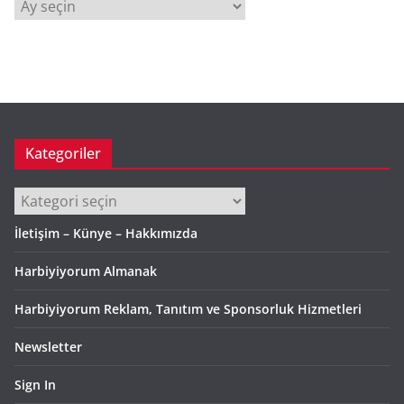
A
r
ş
i
v
Kategoriler
Kategoriler
İletişim – Künye – Hakkımızda
Harbiyiyorum Almanak
Harbiyiyorum Reklam, Tanıtım ve Sponsorluk Hizmetleri
Newsletter
Sign In