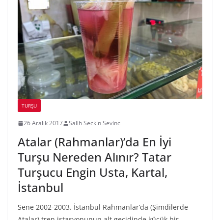
TURŞU
26 Aralık 2017
Salih Seckin Sevinc
Atalar (Rahmanlar)’da En İyi
Turşu Nereden Alınır? Tatar
Turşucu Engin Usta, Kartal,
İstanbul
Sene 2002-2003. İstanbul Rahmanlar’da (Şimdilerde
Atalar) tren istasyonunun alt geçidinde küçük bir