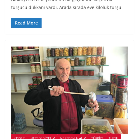
turşucu dükkanı vardı. Arada sırada eve kiloluk turşu
Read More
KAYSERI
NEREDE YİYELİM
NEREDEN ALALIM
TÜRKIYE
TURŞU