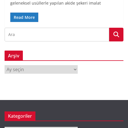
geleneksel usüllerle yapılan akide şekeri imalat
Read More
Arşiv
A
r
ş
i
v
Kategoriler