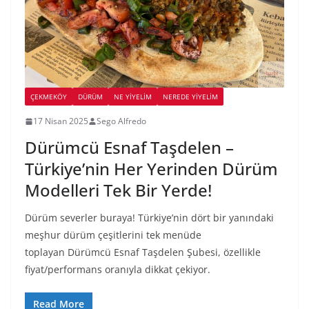
ÇEKMEKÖY
DÜRÜM
NE YİYELİM
NEREDE YİYELİM
17 Nisan 2025
Sego Alfredo
Dürümcü Esnaf Taşdelen –
Türkiye’nin Her Yerinden Dürüm
Modelleri Tek Bir Yerde!
Dürüm severler buraya! Türkiye’nin dört bir yanındaki
meşhur dürüm çeşitlerini tek menüde
toplayan Dürümcü Esnaf Taşdelen Şubesi, özellikle
fiyat/performans oranıyla dikkat çekiyor.
Read More