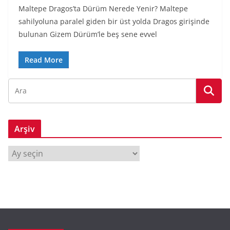
Maltepe Dragos’ta Dürüm Nerede Yenir? Maltepe
sahilyoluna paralel giden bir üst yolda Dragos girişinde
bulunan Gizem Dürüm’le beş sene evvel
Read More
Arşiv
A
r
ş
i
v