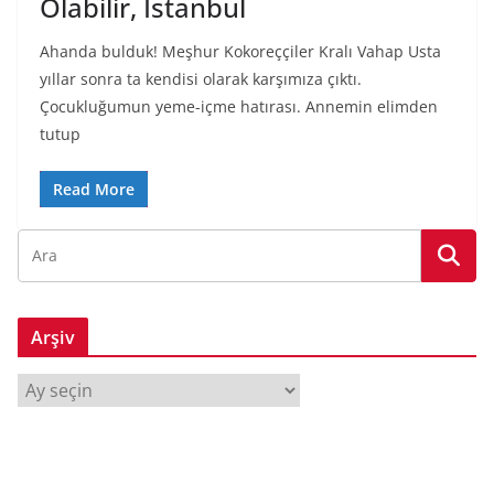
Olabilir, İstanbul
Ahanda bulduk! Meşhur Kokoreççiler Kralı Vahap Usta
yıllar sonra ta kendisi olarak karşımıza çıktı.
Çocukluğumun yeme-içme hatırası. Annemin elimden
tutup
Read More
Arşiv
A
r
ş
i