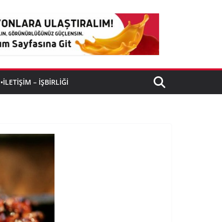
•İLETIŞIM – İŞBIRLIĞI