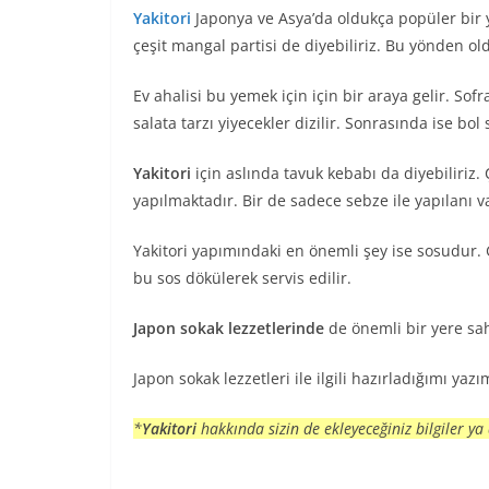
Yakitori
Japonya ve Asya’da oldukça popüler bir y
çeşit mangal partisi de diyebiliriz. Bu yönden ol
Ev ahalisi bu yemek için için bir araya gelir. Sof
salata tarzı yiyecekler dizilir. Sonrasında ise bo
Yakitori
için aslında tavuk kebabı da diyebiliriz.
yapılmaktadır. Bir de sadece sebze ile yapılanı 
Yakitori yapımındaki en önemli şey ise sosudur. 
bu sos dökülerek servis edilir.
Japon sokak lezzetlerinde
de önemli bir yere sah
Japon sokak lezzetleri ile ilgili hazırladığımı yazı
*
Yakitori
hakkında sizin de ekleyeceğiniz bilgiler y