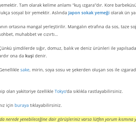
emektir. Tam olarak kelime anlamı “kuş ızgara”dır. Kore barbeküsü o
dukça sosyal bir yemektir. Aslında
Japon sokak yemeği
olarak ün ya
ranın ortasına mangal yerleştirilir. Mangalın etrafına da sos, taze so
l sohbet, muhabbet ve cızırtı…
 Çünkü şimdilerde sığır, domuz, balık ve deniz ürünleri ile yapılsada
vardır ona da
kuşi
denir.
Genellikle
sake
, mirin, soya sosu ve şekerden oluşan sos ile ızgarad
ip olan yakitoriye özellikle
Tokyo
‘da sıklıkla rastlayabilirsiniz.
mız için
buraya
tıklayabilirsiniz.
a da nerede yenebileceğine dair görüşleriniz varsa lütfen yorum kısmına