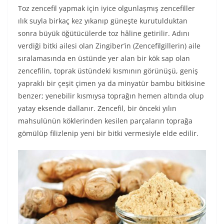
Toz zencefil yapmak için iyice olgunlaşmış zencefiller
ılık suyla birkaç kez yıkanıp güneşte kurutulduktan
sonra büyük öğütücülerde toz hâline getirilir. Adını
verdiği bitki ailesi olan Zingiber’in (Zencefilgillerin) aile
sıralamasında en üstünde yer alan bir kök sap olan
zencefilin, toprak üstündeki kısmının görünüşü, geniş
yapraklı bir çeşit çimen ya da minyatür bambu bitkisine
benzer; yenebilir kısmıysa toprağın hemen altında olup
yatay eksende dallanır. Zencefil, bir önceki yılın
mahsulünün köklerinden kesilen parçaların toprağa
gömülüp filizlenip yeni bir bitki vermesiyle elde edilir.