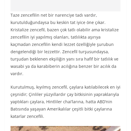
Taze zencefilin net bir narenciye tadı vardır,
kurutulduğundaysa bu keskin tat iyice öne çıkar.
Kristalize zencefil, bazen çok tatlı olabilir ama kristalize
zencefilin iyi yapılmış olanları, tatlılıkta aşırıya
kaçmadan zencefilin kendi lezzet özelliğiyle şurubun
dengelendiği bir lezzettir. Zencefil turşusundaysa,
turşudan beklenen ekşiliğin yanı sıra hafif bir tatlılık ve
wasabi ya da karabiberin acılığına benzer bir acılık da
vardır.
Kurutulmuş, kıyılmış zencefil, çaylara katılabilecek en iyi
çeşnidir; Çinliler yüzyıllardır çay bitkisinin yapraklarıyla
yaptıkları çaylara, Hintliler chai’larına, hatta ABD’nin
Batısında yaşayan Amerikalılar çeşitli bitki çaylarına
katarlar zencefili.