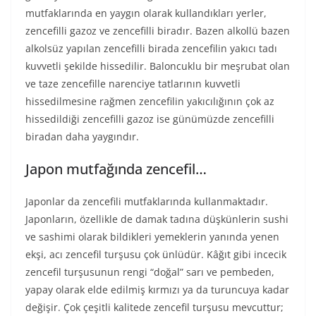
mutfaklarında en yaygın olarak kullandıkları yerler,
zencefilli gazoz ve zencefilli biradır. Bazen alkollü bazen
alkolsüz yapılan zencefilli birada zencefilin yakıcı tadı
kuvvetli şekilde hissedilir. Baloncuklu bir meşrubat olan
ve taze zencefille narenciye tatlarının kuvvetli
hissedilmesine rağmen zencefilin yakıcılığının çok az
hissedildiği zencefilli gazoz ise günümüzde zencefilli
biradan daha yaygındır.
Japon mutfağında zencefil…
Japonlar da zencefili mutfaklarında kullanmaktadır.
Japonların, özellikle de damak tadına düşkünlerin sushi
ve sashimi olarak bildikleri yemeklerin yanında yenen
ekşi, acı zencefil turşusu çok ünlüdür. Kâğıt gibi incecik
zencefil turşusunun rengi “doğal” sarı ve pembeden,
yapay olarak elde edilmiş kırmızı ya da turuncuya kadar
değişir. Çok çeşitli kalitede zencefil turşusu mevcuttur;