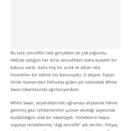
Bu taze zencefilin tadı gerçekten de çok yoğundu;
ABD’de tattığım her türlü zencefilden daha kuvvetli bir
kokusu vardı, daha hoş bir acılık ve alttan alta
hissedilen bir tatlılık söz konusuydu. O akşam, Fujian
ilinde Xiamen’den Dehua’ya giden yol üstündeki White
Swan lokantasında ağırlanıyordum.
White Swan, seyahatlerinde uğramayı alışkanlık hâline
getirmiş gezi rehberlerimin uzman desteği sayesinde
bulabildiğim ufak bir lokantaydı. Yemeklerin hepsi,
soyulup rendelenmiş “dağ zencefili” adı verilen, ihtiyaç