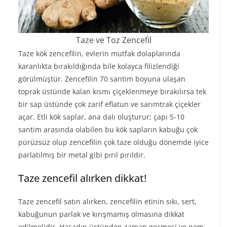
Taze ve Toz Zencefil
Taze kök zencefilin, evlerin mutfak dolaplarında
karanlıkta bırakıldığında bile kolayca filizlendiği
görülmüştür. Zencefilin 70 santim boyuna ulaşan
toprak üstünde kalan kısmı çiçeklenmeye bırakılırsa tek
bir sap üstünde çok zarif eflatun ve sarımtrak çiçekler
açar. Etli kök saplar, ana dalı oluşturur; çapı 5-10
santim arasında olabilen bu kök sapların kabuğu çok
pürüzsüz olup zencefilin çok taze olduğu dönemde iyice
parlatılmış bir metal gibi pırıl pırıldır.
Taze zencefil alırken dikkat!
Taze zencefil satın alırken, zencefilin etinin sıkı, sert,
kabuğunun parlak ve kırışmamış olmasına dikkat
edilmelidir. Hasadın üstünden zaman geçmesi ve nem