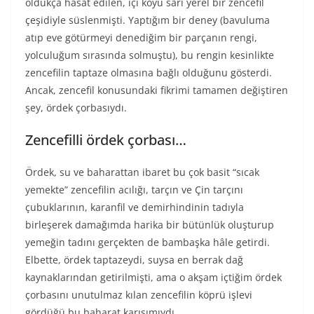
oldukça hasat edilen, içi koyu sarı yerel bir zencefil
çeşidiyle süslenmişti. Yaptığım bir deney (bavuluma
atıp eve götürmeyi denediğim bir parçanın rengi,
yolculuğum sırasında solmuştu), bu rengin kesinlikte
zencefilin taptaze olmasına bağlı olduğunu gösterdi.
Ancak, zencefil konusundaki fikrimi tamamen değiştiren
şey, ördek çorbasıydı.
Zencefilli ördek çorbası…
Ördek, su ve baharattan ibaret bu çok basit “sıcak
yemekte” zencefilin acılığı, tarçın ve Çin tarçını
çubuklarının, karanfil ve demirhindinin tadıyla
birleşerek damağımda harika bir bütünlük oluşturup
yemeğin tadını gerçekten de bambaşka hâle getirdi.
Elbette, ördek taptazeydi, suysa en berrak dağ
kaynaklarından getirilmişti, ama o akşam içtiğim ördek
çorbasını unutulmaz kılan zencefilin köprü işlevi
gördüğü bu baharat karışımıydı.