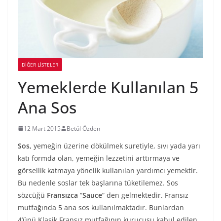
DIĞER LISTELER
Yemeklerde Kullanılan 5
Ana Sos
12 Mart 2015
Betül Özden
Sos
, yemeğin üzerine dökülmek suretiyle, sıvı yada yarı
katı formda olan, yemeğin lezzetini arttırmaya ve
görsellik katmaya yönelik kullanılan yardımcı yemektir.
Bu nedenle soslar tek başlarına tüketilemez. Sos
sözcüğü
Fransızca
“
Sauce
” den gelmektedir. Fransız
mutfağında 5 ana sos kullanılmaktadır. Bunlardan
4’ünü Klasik Fransız mutfağının kurucusu kabul edilen