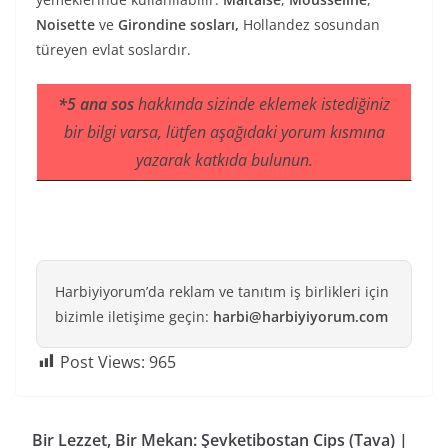
Noisette
ve
Girondine
sosları,
Hollandez sosundan
türeyen evlat soslardır.
*5 ana sos
hakkında sizinde eklemek istediğiniz
bir bilgi varsa, lütfen aşağıdaki yorum kısmına
yazarak katkıda bulunun.
Harbiyiyorum’da reklam ve tanıtım iş birlikleri için
bizimle iletişime geçin:
harbi@harbiyiyorum.com
Post Views:
965
Bir Lezzet, Bir Mekan: Şevketibostan Cips (Tava) |