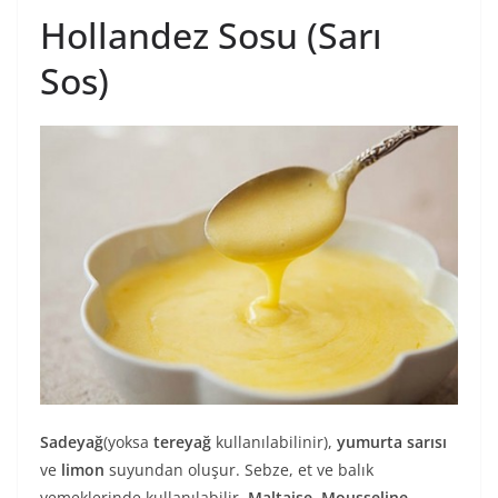
Hollandez Sosu (Sarı
Sos)
Sadeyağ
(yoksa
tereyağ
kullanılabilinir),
yumurta sarısı
ve
limon
suyundan oluşur. Sebze, et ve balık
yemeklerinde kullanılabilir.
Maltaise
,
Mousseline
,