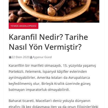
YEMEK ANSİKLOPEDİSİ
Karanfil Nedir? Tarihe
Nasıl Yön Vermiştir?
22 Ekim 2020
Ayşenur Gürel
Karanfilin bir marifeti olmasaydı, 15. yüzyılda yaşamış
Portekizli, Felemenk, İspanyol kâşifler evlerinden
ayrılmayabilirler, Amerika kıtaları da Avrupalılarca
keşfedilmemiş olur, Birleşik Krallık üzerinde güneş
batmayan imparatorluk olmayabilirdi.
Baharat ticareti, Macellan’ı deniz yoluyla dünyanın
etrafını ilk kez dolaşmaya iten ya da onun Filipinler’deki