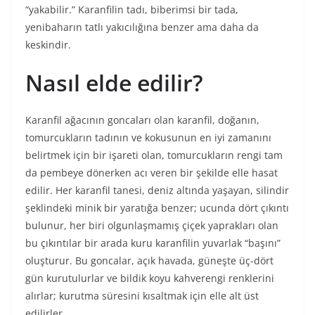
“yakabilir.” Karanfilin tadı, biberimsi bir tada,
yenibaharın tatlı yakıcılığına benzer ama daha da
keskindir.
Nasıl elde edilir?
Karanfil ağacının goncaları olan karanfil, doğanın,
tomurcukların tadının ve kokusunun en iyi zamanını
belirtmek için bir işareti olan, tomurcukların rengi tam
da pembeye dönerken acı veren bir şekilde elle hasat
edilir. Her karanfil tanesi, deniz altında yaşayan, silindir
şeklindeki minik bir yaratığa benzer; ucunda dört çıkıntı
bulunur, her biri olgunlaşmamış çiçek yaprakları olan
bu çıkıntılar bir arada kuru karanfilin yuvarlak “başını”
oluşturur. Bu goncalar, açık havada, güneşte üç-dört
gün kurutulurlar ve bildik koyu kahverengi renklerini
alırlar; kurutma süresini kısaltmak için elle alt üst
edilirler.