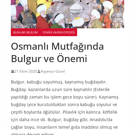
BUNLARI BILELIM
YEMEK ANSİKLOPEDİSİ
Osmanlı Mutfağında
Bulgur ve Önemi
21 Ekim 2020
Ayşenur Gürel
Bulgur, kabuğu soyulmuş, kaynamış buğdaydır.
Buğday, kazanlarda uzun süre kaynatılır (Evlerde
yapıldığı zaman bu işlem gece boyu sürer). Kaynamış
buğday iyice kurutulduktan sonra kabuğu soyulur ve
çeşitli boylarda öğütülür. Pilavlık için kalınca, köftelik
için daha ince vb. Bulgur, buğday gibi, Anadolu’da
çağlar boyu, insanların temel gıda maddesi olmuş ve
olmaya devam ediyor.