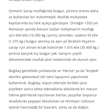
Osmanlı Saray mutfağında bulgur, pirince oranla daha
az kullanılan bir malzemeydi. Mutfak muhasebe
kayıtlarında bu fark açıkça görülüyor. Örneğin 1555 yılı
Ramazan ayında Kanuni Sultan Süleyman’ın mutfağı
için 660 kile (16.500 kg.) pirinç alınırken, sadece 55 kile
(1.375 kg.) bulgur alınmış ve aynı yıl İbrahim Paşa’nın
sarayı için alınan erzak listesinde 1.416 kile (35.400 kg.)
pirince karşılık hiç bulgur yok. Saray’ın çeşitli
dönemlerdeki mutfak alım listelerinde de durum aynı.
Buğday genellikle çorbalarda ve “Herise” ya da “Keşkek”
denilen geleneksel etli tahıl lapasının yapımında
kullanılırdı. Buğday, koyun etleriyle birlikte iyice
piştikten sonra tahta tokmaklarla dövülerek bir macun
hâline getirilerek hazırlanan herise, yüzyıllar boyunca
Anadolu’da yaşayan Müslüman ve Hristiyan nüfusun
özenle hazırladığı bir bayram, yortu ya da düğün