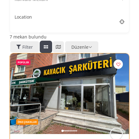
Location
7
mekan bulundu
Filter
Düzenle
POPÜLER
ÖNE ÇIKANLAR