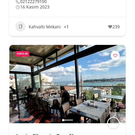
02122279100
16 Kasım 2023
Kahvaltı Mekanı
+1
239
POPÜLER