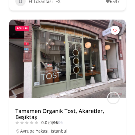
Et Lokantası
+2
6537
POPÜLER
Tamamen Organik Tost, Akaretler,
Beşiktaş
0.0
(0)
₺
₺
₺
₺
Avrupa Yakası
,
İstanbul