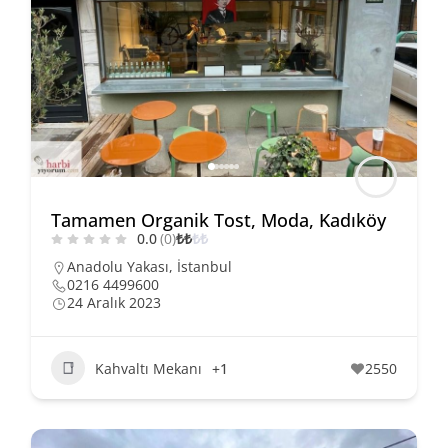
Tamamen Organik Tost, Moda, Kadıköy
0.0
(0)
₺
₺
₺
₺
Anadolu Yakası
,
İstanbul
0216 4499600
24 Aralık 2023
Kahvaltı Mekanı
+1
2550