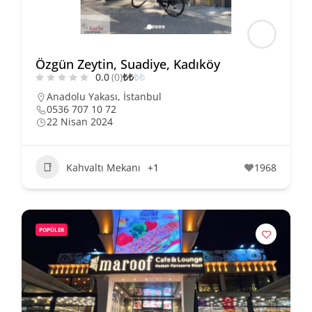
Özgün Zeytin, Suadiye, Kadıköy
0.0
(0)
₺
₺
₺
₺
Anadolu Yakası
,
İstanbul
0536 707 10 72
22 Nisan 2024
Kahvaltı Mekanı
+1
1968
POPÜLER