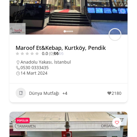
Maroof Et&Kebap, Kurtköy, Pendik
0.0
(0)
₺
₺
₺
₺
Anadolu Yakası
,
İstanbul
0530 0333435
14 Mart 2024
Dünya Mutfağı
+4
2180
POPÜLER