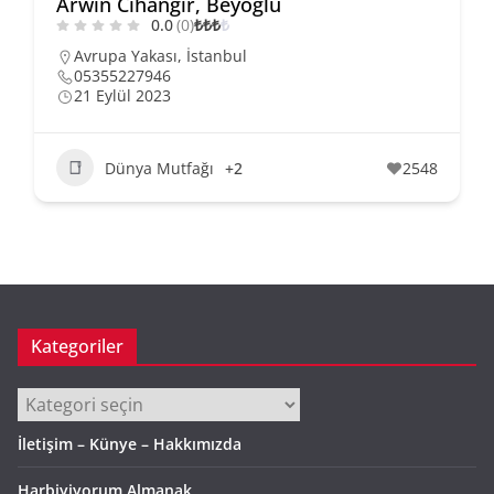
Arwin Cihangir, Beyoğlu
0.0
(0)
₺
₺
₺
₺
Avrupa Yakası
,
İstanbul
05355227946
21 Eylül 2023
Dünya Mutfağı
+2
2548
Kategoriler
Kategoriler
İletişim – Künye – Hakkımızda
Harbiyiyorum Almanak