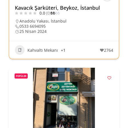
Kavacık Şarküteri, Beykoz, İstanbul
0.0
(0)
₺
₺
₺
₺
Anadolu Yakası
,
İstanbul
0533 6694095
25 Nisan 2024
Kahvaltı Mekanı
+1
2764
POPÜLER