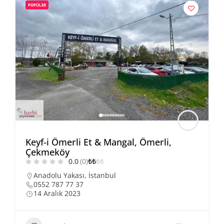
POPÜLER
Keyf-i Ömerli Et & Mangal, Ömerli,
Çekmeköy
0.0
(0)
₺
₺
₺
₺
Anadolu Yakası
,
İstanbul
0552 787 77 37
14 Aralık 2023