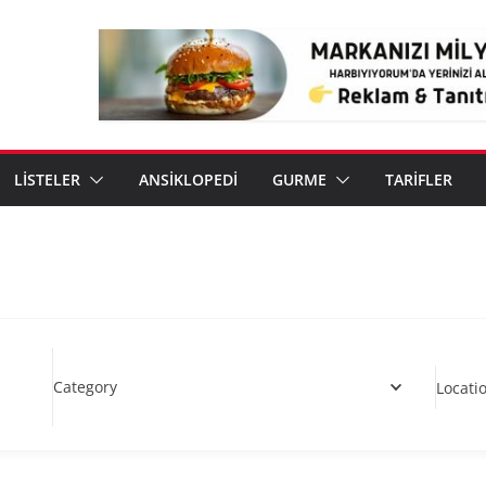
LİSTELER
ANSİKLOPEDİ
GURME
TARİFLER
Category
Locati