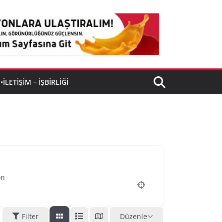
•İLETIŞIM – İŞBIRLIĞI
on
Filter
Düzenle