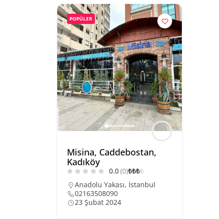
POPÜLER
Misina, Caddebostan,
Kadıköy
0.0
(0)
₺
₺
₺
₺
Anadolu Yakası
,
İstanbul
02163508090
23 Şubat 2024