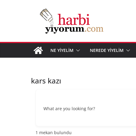
Skip
to
content
NE YİYELİM
NEREDE YİYELİM
kars kazı
What are you looking for?
1
mekan bulundu