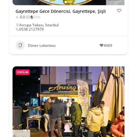
Gayrettepe Gece Dönercisi, Gayrettepe, Şişli
₺
₺
₺
₺
0.0
(0)
Avrupa Yakası
,
İstanbul
0538 2127979
Döner Lokantası
4069
POPÜLER