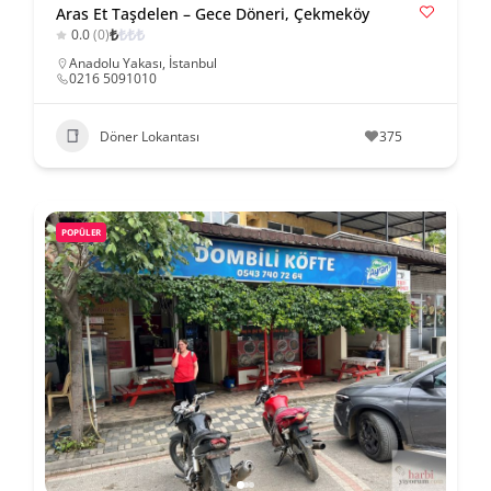
Aras Et Taşdelen – Gece Döneri, Çekmeköy
₺
₺
₺
₺
0.0
(0)
Anadolu Yakası
,
İstanbul
0216 5091010
Döner Lokantası
375
POPÜLER