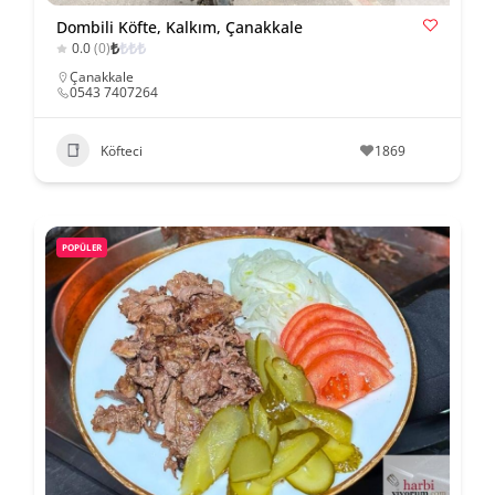
Dombili Köfte, Kalkım, Çanakkale
₺
₺
₺
₺
0.0
(0)
Çanakkale
0543 7407264
Köfteci
1869
POPÜLER