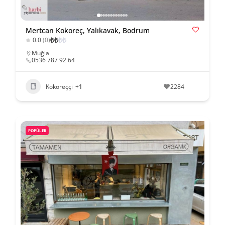
Mertcan Kokoreç, Yalıkavak, Bodrum
₺
₺
₺
₺
0.0
(0)
Muğla
0536 787 92 64
Kokoreççi
+1
2284
POPÜLER