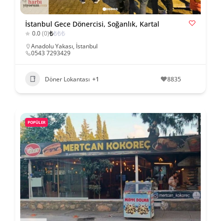
İstanbul Gece Dönercisi, Soğanlık, Kartal
₺
₺
₺
₺
0.0
(0)
Anadolu Yakası
,
İstanbul
0543 7293429
Döner Lokantası
+1
8835
POPÜLER