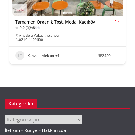
Tamamen Organik Tost, Moda, Kadıköy
₺
₺
₺
₺
0.0
(0)
Anadolu Yakası
,
İstanbul
0216 4499600
Kahvaltı Mekanı
+1
2550
Kategoriler
Kategoriler
İletişim – Künye – Hakkımızda