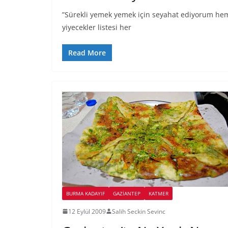
”Sürekli yemek yemek için seyahat ediyorum hem
yiyecekler listesi her
Read More
BURMA KADAYIF
GAZIANTEP
KATMER
12 Eylül 2009
Salih Seckin Sevinc