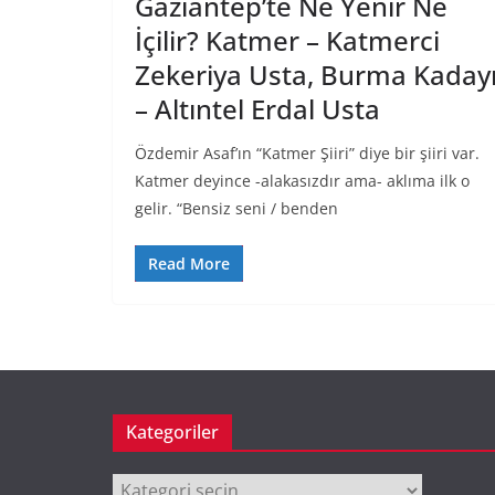
Gaziantep’te Ne Yenir Ne
İçilir? Katmer – Katmerci
Zekeriya Usta, Burma Kadayı
– Altıntel Erdal Usta
Özdemir Asaf’ın “Katmer Şiiri” diye bir şiiri var.
Katmer deyince -alakasızdır ama- aklıma ilk o
gelir. “Bensiz seni / benden
Read More
Kategoriler
Kategoriler