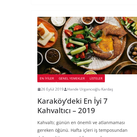
EN İYILER
GENEL YEMEKLER
LİSTELER
26 Eylül 2019
Hande Urgancıoğlu Kardaş
Karaköy’deki En İyi 7
Kahvaltıcı – 2019
Kahvaltı; günün en önemli ve atlanmaması
gereken öğünü. Hafta içleri iş temposundan