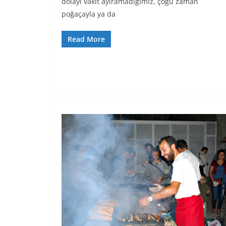
dolayı vakit ayıramadığımız, çoğu zaman
poğaçayla ya da
Read More