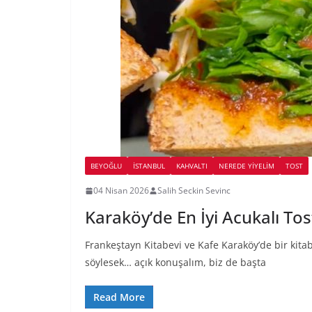
BEYOĞLU
İSTANBUL
KAHVALTI
NEREDE YİYELİM
TOST
04 Nisan 2026
Salih Seckin Sevinc
Karaköy’de En İyi Acukalı To
Frankeştayn Kitabevi ve Kafe Karaköy’de bir kitabe
söylesek… açık konuşalım, biz de başta
Read More