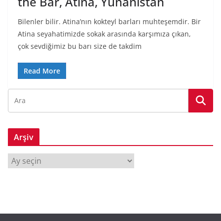
the Bar, Atina, Yunanistan
Bilenler bilir. Atina’nın kokteyl barları muhteşemdir. Bir
Atina seyahatimizde sokak arasında karşımıza çıkan,
çok sevdiğimiz bu barı size de takdim
Read More
Arşiv
A
r
ş
i
v