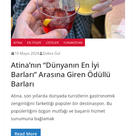
ATINA
EN İYILER
LİSTELER
YUNANISTAN
10 Mayıs 2024
Dobra Gül
Atina’nın “Dünyanın En İyi
Barları” Arasına Giren Ödüllü
Barları
Atina, son yıllarda dünyada turistlerin gastronomik
zenginliğini farkettiği popüler bir destinasyon. Bu
popülerliğini özgün mutfağı ve başarılı hizmet
sunumuna bağlamak
Read More