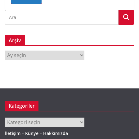
Arşiv
A
r
ş
i
v
Kategoriler
Kategoriler
İletişim – Künye – Hakkımızda