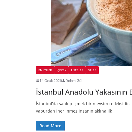
EN İYILER
İÇECEK
LİSTELER
SALEP
14 Ocak 2026
Dobra Gül
İstanbul Anadolu Yakasının E
İstanbul’da sahlep içmek bir mevsim refleksidir.
vapurdan iner inmez insanın aklına ilk
Read More