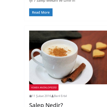
İyi 7 Salep Mekanı ve İzmir’in
Read More
YEMEK ANSİKLOPEDİSİ
11 Şubat 2016
Beril Erbil
Salep Nedir?