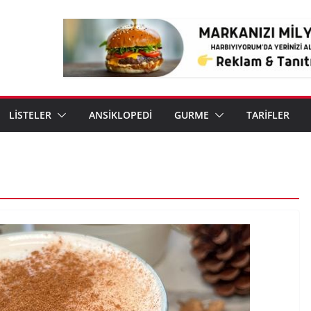
LİSTELER
ANSİKLOPEDİ
GURME
TARİFLER