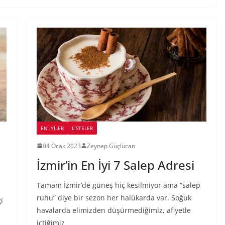
EN İYILER
LİSTELER
04 Ocak 2023
Zeynep Güçlücan
İzmir’in En İyi 7 Salep Adresi
Tamam İzmir’de güneş hiç kesilmiyor ama “salep
ruhu” diye bir sezon her halükarda var. Soğuk
i
havalarda elimizden düşürmediğimiz, afiyetle
n
içtiğimiz