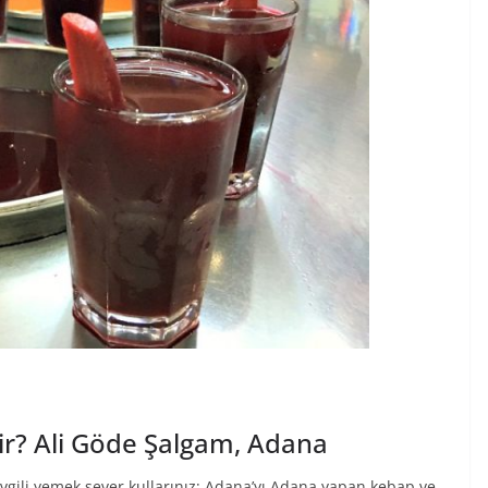
ir? Ali Göde Şalgam, Adana
vgili yemek sever kullarınız; Adana’yı Adana yapan kebap ve