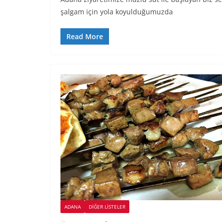
şalgam için yola koyulduğumuzda
Read More
ADANA
DIĞER LISTELER