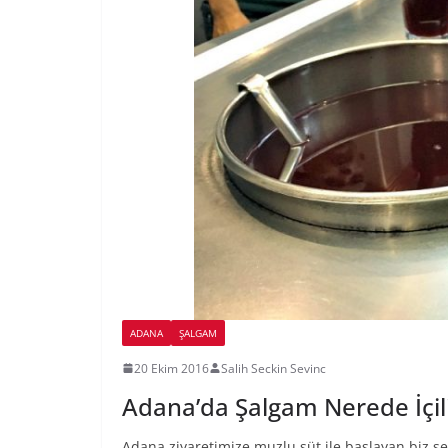
ADANA
ŞALGAM
20 Ekim 2016
Salih Seckin Sevinc
Adana’da Şalgam Nerede İçil
Adana ziyaretimize muzlu süt ile başlayan biz se