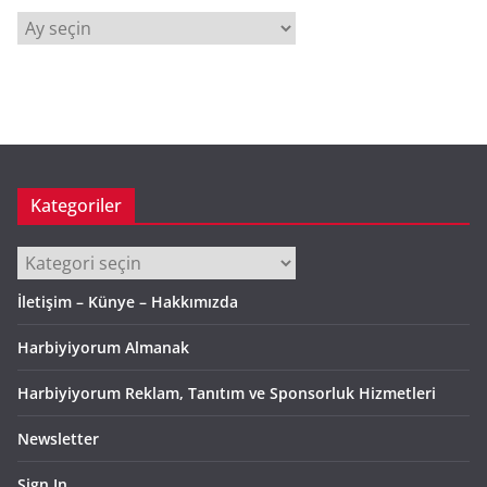
A
r
ş
i
v
Kategoriler
Kategoriler
İletişim – Künye – Hakkımızda
Harbiyiyorum Almanak
Harbiyiyorum Reklam, Tanıtım ve Sponsorluk Hizmetleri
Newsletter
Sign In