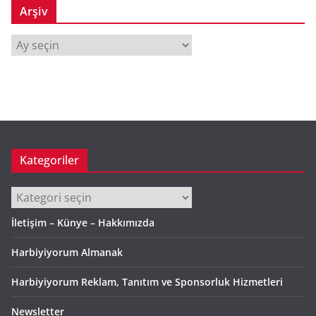
Arşiv
A
r
ş
i
v
Kategoriler
Kategoriler
İletişim – Künye – Hakkımızda
Harbiyiyorum Almanak
Harbiyiyorum Reklam, Tanıtım ve Sponsorluk Hizmetleri
Newsletter