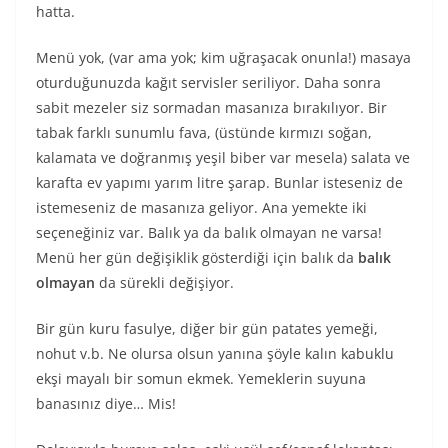
hatta.
Menü yok, (var ama yok; kim uğraşacak onunla!) masaya
oturduğunuzda kağıt servisler seriliyor. Daha sonra
sabit mezeler siz sormadan masanıza bırakılıyor. Bir
tabak farklı sunumlu fava, (üstünde kırmızı soğan,
kalamata ve doğranmış yeşil biber var mesela) salata ve
karafta ev yapımı yarım litre şarap. Bunlar isteseniz de
istemeseniz de masanıza geliyor. Ana yemekte iki
seçeneğiniz var. Balık ya da balık olmayan ne varsa!
Menü her gün değişiklik gösterdiği için balık da
balık
olmayan
da sürekli değişiyor.
Bir gün kuru fasulye, diğer bir gün patates yemeği,
nohut v.b. Ne olursa olsun yanına şöyle kalın kabuklu
ekşi mayalı bir somun ekmek. Yemeklerin suyuna
banasınız diye… Mis!