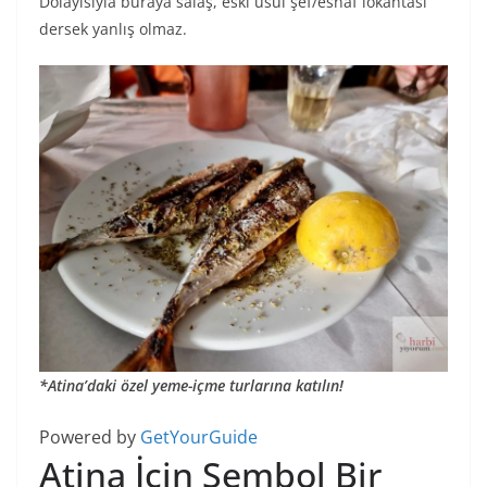
Dolayısıyla buraya salaş, eski usül şef/esnaf lokantası
dersek yanlış olmaz.
*Atina’daki özel yeme-içme turlarına katılın!
Powered by
GetYourGuide
Atina İçin Sembol Bir