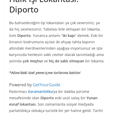
Diporto
Bu bahsedeceğim tip lokantaları ya çok seversiniz, ya
da hiç sevmezsiniz. Tabelası bile olmayan bir lokanta.
İsmi
Diporto
. Yunanca anlamı “
iki kapı
” demek. Eski bir
binanın bodrumuna açılan iki ahşap tahta kapının
altındaki merdivenlerinden aşağıya iniyorsunuz ve işte
karşınızda herkesin saklı cevher olarak tanımladığı ama
aslında
çok meşhur
ve
hiç de saklı olmayan
bir lokanta.
*Atina’daki özel yeme-içme turlarına katılın!
Powered by
GetYourGuide
Pastırmacı
Karamanlidika
’ya bir dakika yürüme
mesafesinde olan
Diporto
eski usül salaş bir
Yunan
esnaf lokantası
. Son zamanlarda sosyal medyada
parlatıldıkça oldukça turistik bir yer haline geldi. Tarihi