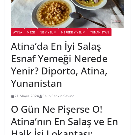
ATINA
MEZE
NE YİYELİM
NEREDE YİYELİM
YUNANISTAN
Atina’da En İyi Salaş
Esnaf Yemeği Nerede
Yenir? Diporto, Atina,
Yunanistan
21 Mayıs 2024
Salih Seckin Sevinc
O Gün Ne Pişerse O!
Atina’nın En Salaş ve En
Halk İşi Lokantası: