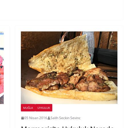
MUĞLA
UYKULUK
05 Nisan 2016
Salih Seckin Sevinc