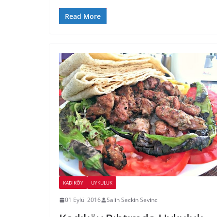
Read More
KADIKÖY
UYKULUK
01 Eylül 2016
Salih Seckin Sevinc