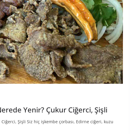
 Nerede Yenir? Çukur Ciğerci, Şişli
 Ciğerci, Şişli Siz hiç işkembe çorbası, Edirne ciğeri, kuzu