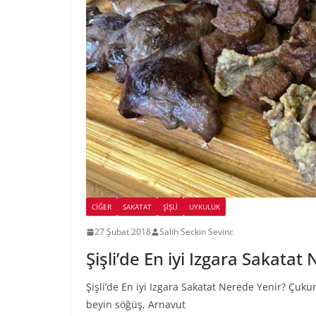
CIĞER
SAKATAT
ŞIŞLI
UYKULUK
27 Şubat 2018
Salih Seckin Sevinc
Şişli’de En iyi Izgara Sakatat
Şişli’de En iyi Izgara Sakatat Nerede Yenir? Çukur
beyin söğüş, Arnavut