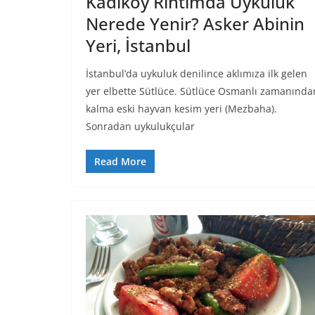
Kadıköy Rıhtımda Uykuluk
Nerede Yenir? Asker Abinin
Yeri, İstanbul
İstanbul’da uykuluk denilince aklımıza ilk gelen
yer elbette Sütlüce. Sütlüce Osmanlı zamanında
kalma eski hayvan kesim yeri (Mezbaha).
Sonradan uykulukçular
Read More