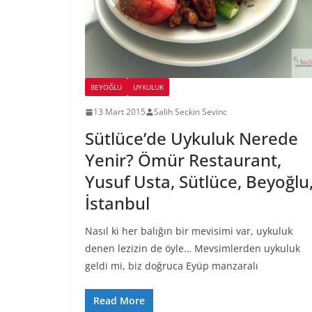
BEYOĞLU
UYKULUK
13 Mart 2015
Salih Seckin Sevinc
Sütlüce’de Uykuluk Nerede
Yenir? Ömür Restaurant,
Yusuf Usta, Sütlüce, Beyoğlu
İstanbul
Nasıl ki her balığın bir mevisimi var, uykuluk
denen lezizin de öyle… Mevsimlerden uykuluk
geldi mi, biz doğruca Eyüp manzaralı
Read More