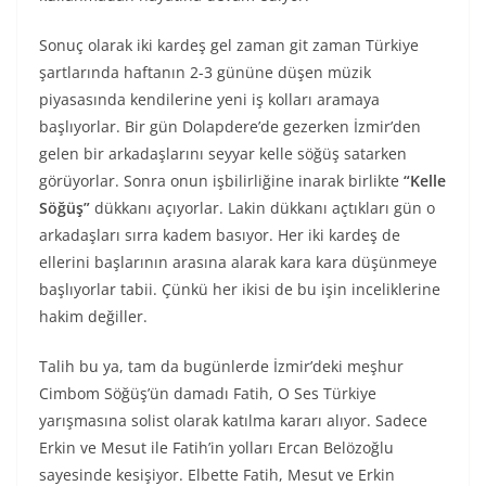
Sonuç olarak iki kardeş gel zaman git zaman Türkiye
şartlarında haftanın 2-3 gününe düşen müzik
piyasasında kendilerine yeni iş kolları aramaya
başlıyorlar. Bir gün Dolapdere’de gezerken İzmir’den
gelen bir arkadaşlarını seyyar kelle söğüş satarken
görüyorlar. Sonra onun işbilirliğine inarak birlikte
“Kelle
Söğüş”
dükkanı açıyorlar. Lakin dükkanı açtıkları gün o
arkadaşları sırra kadem basıyor. Her iki kardeş de
ellerini başlarının arasına alarak kara kara düşünmeye
başlıyorlar tabii. Çünkü her ikisi de bu işin inceliklerine
hakim değiller.
Talih bu ya, tam da bugünlerde İzmir’deki meşhur
Cimbom Söğüş’ün damadı Fatih, O Ses Türkiye
yarışmasına solist olarak katılma kararı alıyor. Sadece
Erkin ve Mesut ile Fatih’in yolları Ercan Belözoğlu
sayesinde kesişiyor. Elbette Fatih, Mesut ve Erkin