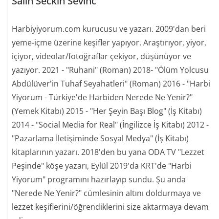
Salih Seckin Sevinc
Harbiyiyorum.com kurucusu ve yazarı. 2009'dan beri
yeme-içme üzerine keşifler yapıyor. Araştırıyor, yiyor,
içiyor, videolar/fotoğraflar çekiyor, düşünüyor ve
yazıyor. 2021 - "Ruhani" (Roman) 2018- "Ölüm Yolcusu
Abdülüver'in Tuhaf Seyahatleri" (Roman) 2016 - "Harbi
Yiyorum - Türkiye'de Harbiden Nerede Ne Yenir?"
(Yemek Kitabı) 2015 - "Her Şeyin Başı Blog" (İş Kitabı)
2014 - "Social Media for Real" (İngilizce İş Kitabı) 2012 -
"Pazarlama İletişiminde Sosyal Medya" (İş Kitabı)
kitaplarının yazarı. 2018'den bu yana ODA TV "Lezzet
Peşinde" köşe yazarı, Eylül 2019'da KRT'de "Harbi
Yiyorum" programını hazırlayıp sundu. Şu anda
"Nerede Ne Yenir?" cümlesinin altını doldurmaya ve
lezzet keşiflerini/öğrendiklerini size aktarmaya devam