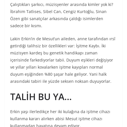
Çalıştıkları şarkıcı, müzisyenler arasında kimler yok ki?
İbrahim Tatlıses, Sibel Can, Cengiz Kurtoğlu, Sinan
Özen gibi sanatçılar arkasında çaldığı isimlerden
sadece bir kısmı.
Lakin Erkin’in de Mesut’un aileden, anne tarafından ırsî
getirdiği talihsiz bir özellikleri var: İşitme Kaybı. İki
müzisyen kardeş bu genetik handikapı zaman
içerisinde farkediyorlar tabii. Duyum eşikleri değişiyor
ve yıllar yılları kovalarken işitme kayıpları normal
duyum eşiğinden %80 şaşar hale geliyor. Yani halk
arasındaki tabiri ile yüzde seksen noksan duyuyorlar.
TALİH BU YA…
Erkin yaşı ilerledikçe her iki kulağına da işitme cihazı
kullanma kararı alırken abisi Mesut işitme cihazı
kullanmadan hayatına devam ediyor.