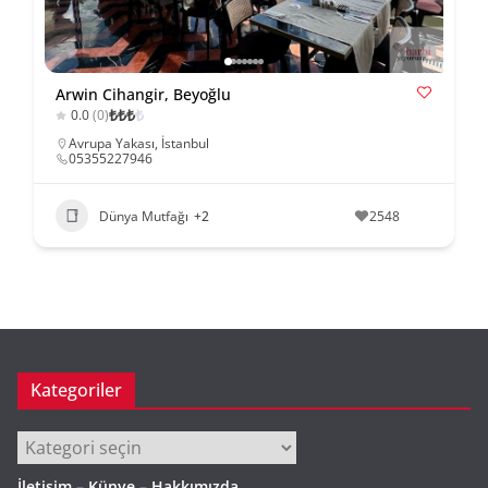
Arwin Cihangir, Beyoğlu
₺
₺
₺
₺
0.0
(0)
Avrupa Yakası
,
İstanbul
05355227946
Dünya Mutfağı
+2
2548
Kategoriler
Kategoriler
İletişim – Künye – Hakkımızda