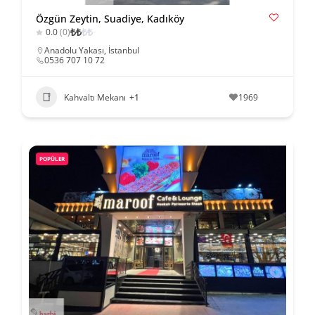
Özgün Zeytin, Suadiye, Kadıköy
₺
₺
₺
₺
0.0
(0)
Anadolu Yakası
,
İstanbul
0536 707 10 72
Kahvaltı Mekanı
+1
1969
POPÜLER