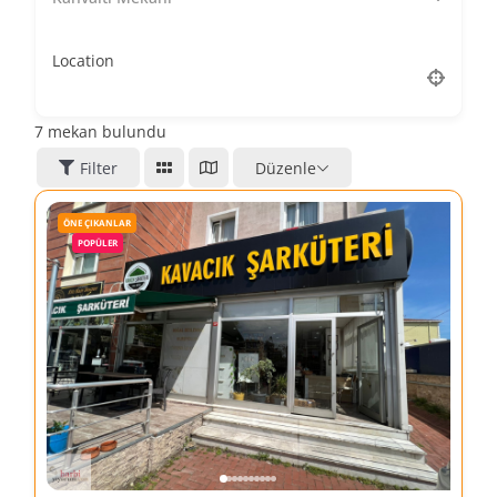
Location
7
mekan bulundu
Filter
Düzenle
ÖNE ÇIKANLAR
POPÜLER