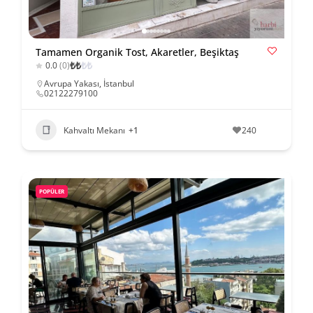
Tamamen Organik Tost, Akaretler, Beşiktaş
₺
₺
₺
₺
0.0
(0)
Avrupa Yakası
,
İstanbul
02122279100
Kahvaltı Mekanı
+1
240
POPÜLER