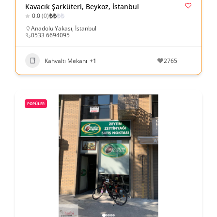
Kavacık Şarküteri, Beykoz, İstanbul
₺
₺
₺
₺
0.0
(0)
Anadolu Yakası
,
İstanbul
0533 6694095
Kahvaltı Mekanı
+1
2765
POPÜLER