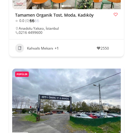
Tamamen Organik Tost, Moda, Kadıköy
₺
₺
₺
₺
0.0
(0)
Anadolu Yakası
,
İstanbul
0216 4499600
Kahvaltı Mekanı
+1
2550
POPÜLER