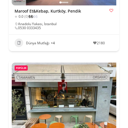
Maroof Et&Kebap, Kurtköy, Pendik
₺
₺
₺
₺
0.0
(0)
Anadolu Yakası
,
İstanbul
0530 0333435
Dünya Mutfağı
+4
2180
POPÜLER