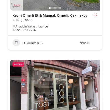
Keyf-i Ömerli Et & Mangal, Ömerli, Çekmeköy
₺
₺
₺
₺
0.0
(0)
Anadolu Yakası
,
İstanbul
0552 787 77 37
Et Lokantası
+2
6540
POPÜLER