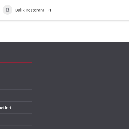
Balık Restoranı
+1
etleri