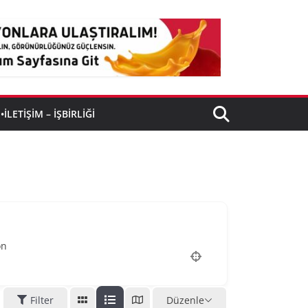
•İLETIŞIM – İŞBIRLIĞI
on
Filter
Düzenle