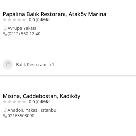
Papalina Balık Restoranı, Ataköy Marina
0.0
(0)
₺
₺
₺
₺
Avrupa Yakası
(0212) 560 12 40
Balık Restoranı
+1
Misina, Caddebostan, Kadıköy
0.0
(0)
₺
₺
₺
₺
Anadolu Yakası
,
İstanbul
02163508090