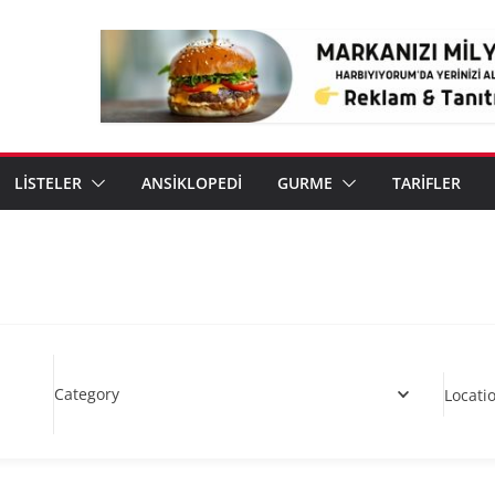
LİSTELER
ANSİKLOPEDİ
GURME
TARİFLER
Category
Locati