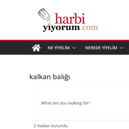
Skip
to
content
NE YİYELİM
NEREDE YİYELİM
kalkan balığı
What are you looking for?
2
mekan bulundu