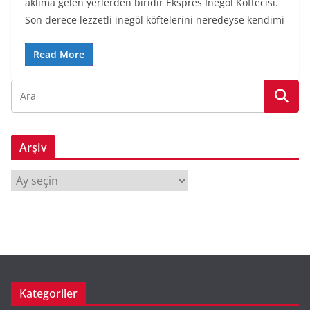
aklıma gelen yerlerden biridir Ekspres İnegöl Köftecisi.
Son derece lezzetli inegöl köftelerini neredeyse kendimi
Read More
Arşiv
A
r
ş
i
v
Kategoriler