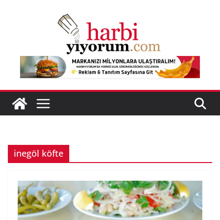
Skip
to
content
inegöl köfte