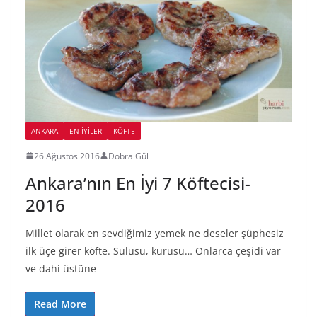
ANKARA
EN İYILER
KÖFTE
26 Ağustos 2016
Dobra Gül
Ankara’nın En İyi 7 Köftecisi-
2016
Millet olarak en sevdiğimiz yemek ne deseler şüphesiz
ilk üçe girer köfte. Sulusu, kurusu… Onlarca çeşidi var
ve dahi üstüne
Read More