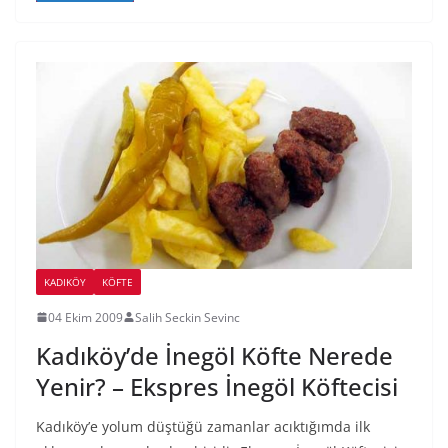
KADIKÖY
KÖFTE
04 Ekim 2009
Salih Seckin Sevinc
Kadıköy’de İnegöl Köfte Nerede
Yenir? – Ekspres İnegöl Köftecisi
Kadıköy’e yolum düştüğü zamanlar acıktığımda ilk